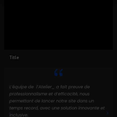
d'analyse, qui peuvent combiner celles-ci avec d'autres
informations que vous leur avez fournies ou qu'ils ont
collectées lors de votre utilisation de leurs services.
Title
{
L’équipe de l’Atelier_ a fait preuve de
professionnalisme et d’efficacité, nous
permettant de lancer notre site dans un
temps record, avec une solution innovante et
inclusive.