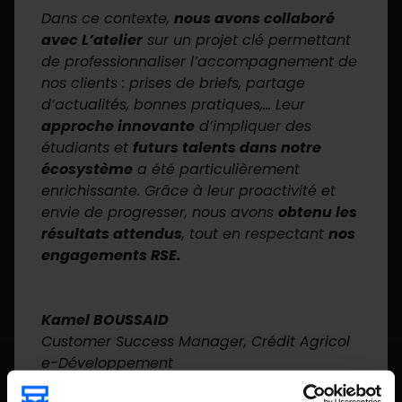
Dans ce contexte,
nous avons collaboré
avec L’atelier
sur un projet clé permettant
de professionnaliser l’accompagnement de
nos clients : prises de briefs, partage
d’actualités, bonnes pratiques,… Leur
approche innovante
d’impliquer des
étudiants et
futurs talents dans notre
écosystème
a été particulièrement
enrichissante. Grâce à leur proactivité et
envie de progresser, nous avons
obtenu les
résultats attendus
, tout en respectant
nos
engagements RSE.
Kamel BOUSSAID
Customer Success Manager
,
Crédit Agricol
e-Développement