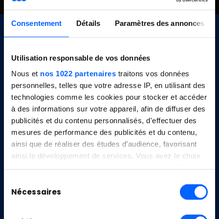
Consentement
Détails
Paramètres des annonces
Utilisation responsable de vos données
Nous et
nos 1022 partenaires
traitons vos données
personnelles, telles que votre adresse IP, en utilisant des
technologies comme les cookies pour stocker et accéder
à des informations sur votre appareil, afin de diffuser des
publicités et du contenu personnalisés, d'effectuer des
Nous contacter
mesures de performance des publicités et du contenu,
ainsi que de réaliser des études d’audience, favorisant
Profitez d’un échange personnalisé en
ainsi le développement de services. Vous avez le choix
contactant Guillaume Zaffaroni, notre
quant à l'utilisation de vos données et à leurs finalités.
responsable des relations entreprises.
Vous pouvez modifier ou retirer votre consentement à
Sélection
tout moment en consultant la Déclaration relative aux
Nécessaires
du
cookies ou en cliquant sur l'icône de confidentialité.
consentement
Prendre rendez-vous