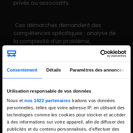
privés ou associatifs.
Ces démarches demandent des
compétences spécifiques : analyse de
la complexité d’un problème,
conception d’une phase d’idéation et
de prototypage, gérer un projet
collaboratif.
Consentement
Détails
Paramètres des annonces
Nos formations offrent un cadre
d’apprentissage concret et immersif
Utilisation responsable de vos données
pour
acquérir des méthodes
Nous et
nos 1022 partenaires
traitons vos données
d’innovation éprouvées
, expérimenter
personnelles, telles que votre adresse IP, en utilisant des
des outils de co-conception et
technologies comme les cookies pour stocker et accéder
développer une approche pragmatique
à des informations sur votre appareil, afin de diffuser des
de la transformation des organisations
publicités et du contenu personnalisés, d'effectuer des