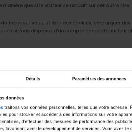
anière que si le visiteur se rendait sur cet autre site.
données sur vous, utiliser des cookies, embarquer des ou
ués si vous disposez d’un compte connecté sur leur s
res d’audience
rvice d’analyse statistiques et de meures d’audience de s
u site par ses utilisateurs. Google utilise cette informat
Détails
Paramètres des annonces
ces données à des tiers en cas d’obligation légale ou 
vos données
ompris notamment l’éditeur de ce site. Google ne rec
es
traitons vos données personnelles, telles que votre adresse IP,
 d’informations sur la
politique de confidentialité de 
es pour stocker et accéder à des informations sur votre appareil
ésactiver l’utilisation de cookies en sélectionnant le
sonnalisés, d'effectuer des mesures de performance des publicité
e, favorisant ainsi le développement de services. Vous avez le ch