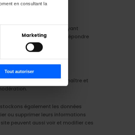
moment en consultant la
personnelles
t un compte sur ce site ou ayant
à plusieurs mètres près
Marketing
us permettent notamment de répondre
pécifiques (empreintes
eu à La Plateforme.
, reportez-vous à la
section «
claration sur les cookies.
Tout autoriser
es aux médias sociaux et
ment. Cela permet de reconnaître et
 site avec nos partenaires de
modération.
rmations que vous leur avez
nous stockons également les données
ifier ou supprimer leurs informations
site peuvent aussi voir et modifier ces