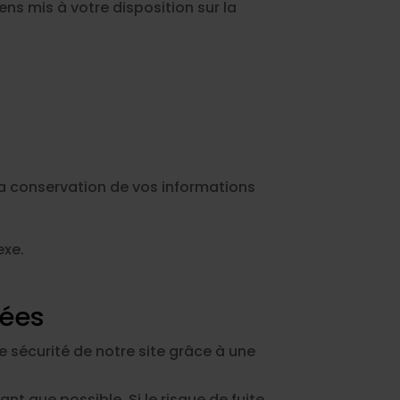
s mis à votre disposition sur la
la conservation de vos informations
exe.
nées
 sécurité de notre site grâce à une
nt que possible. Si le risque de fuite