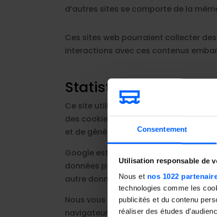
d’autres sites se comporte de la même m
Ces sites web pourraient collecter des 
interactions avec ces contenus embarq
Statistiques et mesu
Ce site utilise Google Analytics, un se
des cookies pour analyser l’utilisation d
Consentement
et de générer des rapports d’activité.
Google est susceptible de communiquer 
Utilisation responsable de 
données pour le compte de Google, y c
Nous et
nos 1022 partenair
autre donnée détenue par Google. Plus
technologies comme les cooki
Nous vous rappelons que vous pouvez d
publicités et du contenu per
réaliser des études d’audienc
navigateur.