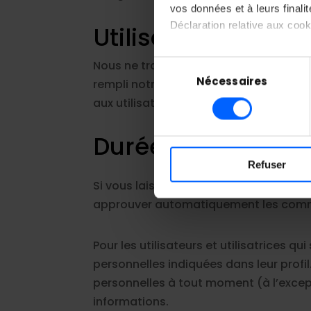
vos données et à leurs final
Déclaration relative aux cooki
Utilisation et tra
Si vous le permettez, nous a
Nous ne transmettons aucune des donné
Sélection
Collecter des informatio
Nécessaires
du
rempli notre formulaire de contact à
Identifier votre appareil
consentement
aux utilisateurs de façon précise et de
digitales).
Pour en savoir plus sur le tr
Durées de stocka
Détails »
. Vous pouvez modifi
Refuser
Les cookies nous permettent d
Si vous laissez un commentaire, le c
d'analyser notre trafic. Nous
approuver automatiquement les comment
médias sociaux, de publicité
fournies ou qu'ils ont collecté
Pour les utilisateurs et utilisatrices q
personnelles indiquées dans leur profil.
personnelles à tout moment (à l’excepti
informations.