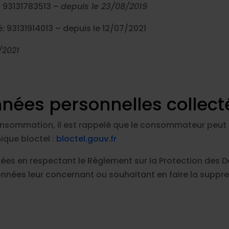
: 93131783513 –
depuis le 23/08/2019
: 93131914013 – depuis le 12/07/2021
/2021
nnées personnelles collec
onsommation, il est rappelé que le consommateur peut use
que bloctel :
bloctel.gouv.fr
kées en respectant le Règlement sur la Protection des 
onnées leur concernant ou souhaitant en faire la supp