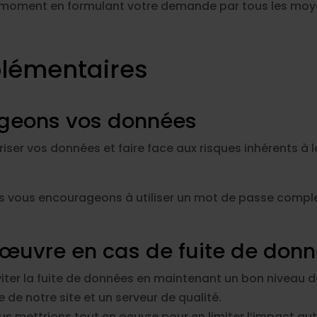
 moment en formulant votre demande par tous les moyen
plémentaires
geons vos données
ser vos données et faire face aux risques inhérents à 
ous vous encourageons à utiliser un mot de passe compl
œuvre en cas de fuite de don
ter la fuite de données en maintenant un bon niveau de
e de notre site et un serveur de qualité.
s mettrions tout en oeuvre pour en limiter l’impact auta