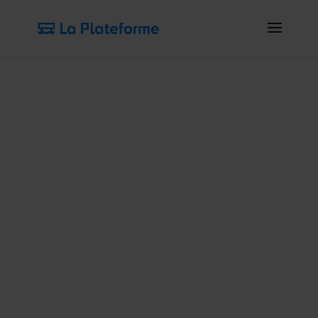
L’actualité de
La Plateforme_
Retrouvez les articles et toutes les news de
La Plateforme_