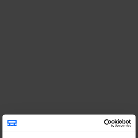
Former les experts de l’IA de demain,
en alliant expertise technique,
expérience du terrain et vision des
enjeux de demain.