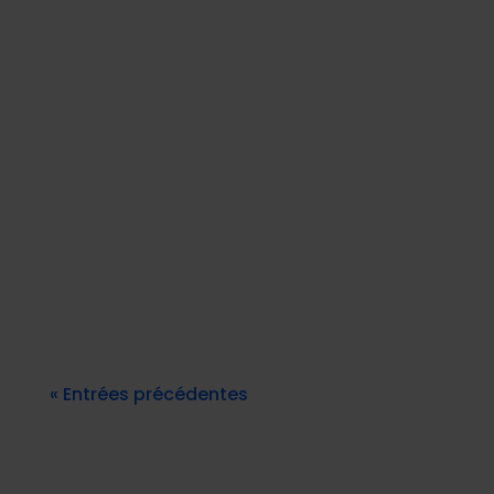
Interview avec Anne-Charlotte
BERTHET : Responsable des formations
DPO de La Plateforme_
« Entrées précédentes