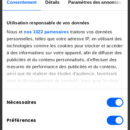
Consentement
Détails
Paramètres des annonces
Utilisation responsable de vos données
Nous et
nos 1022 partenaires
traitons vos données
Recrutez dès aujourd'hui nos talents IT
personnelles, telles que votre adresse IP, en utilisant des
en recherche d'alternance et
technologies comme les cookies pour stocker et accéder
dynamisez efficacement vos équipes !
à des informations sur votre appareil, afin de diffuser des
Recrutez nos étudiants en alternance
publicités et du contenu personnalisés, d'effectuer des
pour la rentrée ! Après avoir accumulé
mesures de performance des publicités et du contenu,
ainsi que de réaliser des études d’audience, favorisant
de nombreuses compétences et
ainsi le développement de services. Vous avez le choix
menés à bien divers projets tout au
quant à l'utilisation de vos données et à leurs finalités.
long de l'année, ils...
Vous pouvez modifier ou retirer votre consentement à
Sélection
tout moment en consultant la Déclaration relative aux
Nécessaires
du
cookies ou en cliquant sur l'icône de confidentialité.
consentement
Préférences
Si vous le permettez, nous aimerions également :