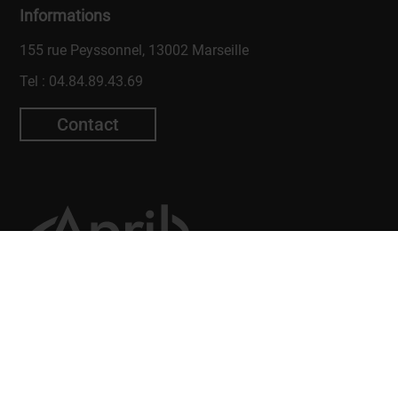
Informations
155 rue Peyssonnel, 13002 Marseille
Tel :
04.84.89.43.69
Contact
© La Plateforme -
Établissement d'enseignement supérieur technique privé
- Tous droits réservés. |
Mentions légales
|
Cookies
|
Conditions générales
de vente
|
Référent handicap : Louise Thollet