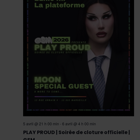
Évèn
5 avril @ 21 h 00 min
-
6 avril @ 4 h 00 min
PLAY PROUD | Soirée de cloture officielle |
GSM