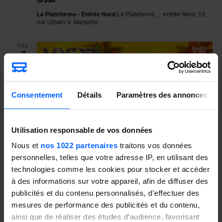
La Plateforme - Entrée Nord
La Plateforme_ - entrée Nord, 12
rue Urbain V, Marseille
FÉV
7
2026
Consentement
Détails
Paramètres des annonces
Utilisation responsable de vos données
Nous et
nos 1022 partenaires
traitons vos données
7 février @ 22 h 00 min
-
8 février @ 4 h 00 min
personnelles, telles que votre adresse IP, en utilisant des
Vybz Carnival | Soirée Showcases & DJs
technologies comme les cookies pour stocker et accéder
La Plateforme - Entrée Nord
La Plateforme_ - entrée Nord, 12
à des informations sur votre appareil, afin de diffuser des
rue Urbain V, Marseille
publicités et du contenu personnalisés, d'effectuer des
€17,99
mesures de performance des publicités et du contenu,
ainsi que de réaliser des études d’audience, favorisant