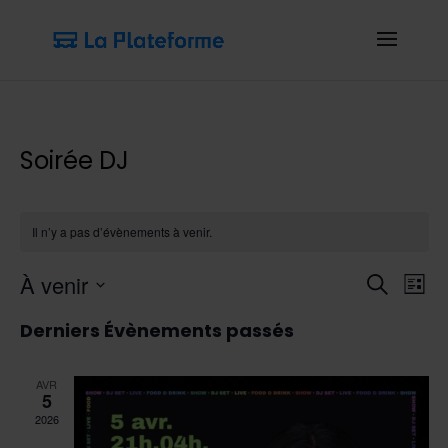
Soirée DJ
Il n’y a pas d’évènements à venir.
Rech
Na
À venir
Recherch
Liste
d
et
Sélectionnez
Derniers Évènements passés
vu
une
navi
É
date.
de
AVR
5
vues
2026