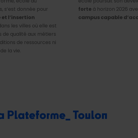
eforme, école du
école poursuit son dév
s, s’est donnée pour
forte
à horizon 2026 ave
et l’insertion
campus capable d’accu
ns les villes où elle est
 de qualité aux métiers
ditions de ressources ni
e la vie.
La Plateforme_ Toulon