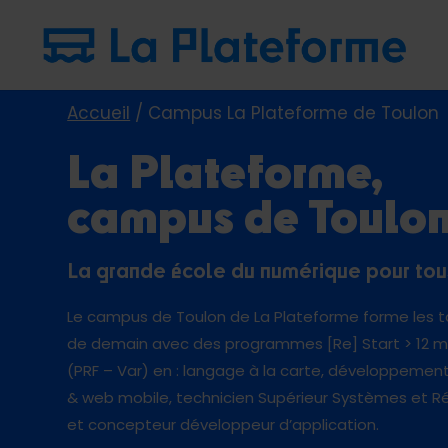
Accueil
/ Campus La Plateforme de Toulon
La Plateforme,
campus de Toulo
La grande école du numérique pour tou
Le campus de Toulon de La Plateforme forme les t
de demain avec des programmes [Re] Start > 12 m
(PRF – Var) en : langage à la carte, développemen
& web mobile, technicien Supérieur Systèmes et R
et concepteur développeur d’application.