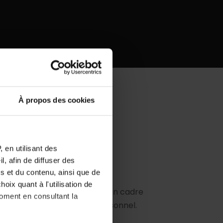
À propos des cookies
 en utilisant des
amique et inspirant
, afin de diffuser des
s et du contenu, ainsi que de
rofiter d’un
environnement
oix quant à l'utilisation de
, avec la mer à proximité et un cadre
moment en consultant la
e et à l’épanouissement personnel.