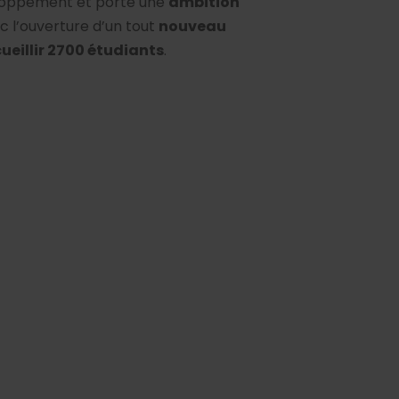
eloppement et porte une
ambition
c l’ouverture d’un tout
nouveau
eillir 2700 étudiants
.