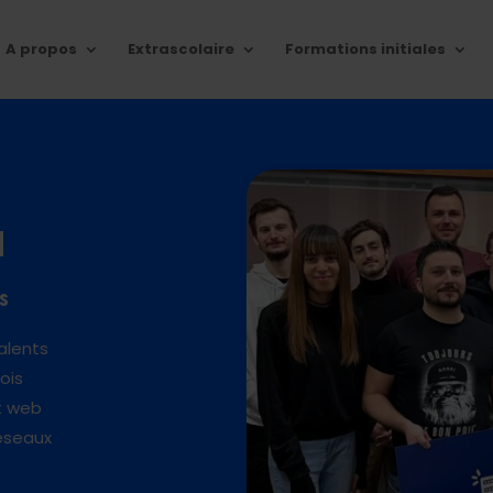
A propos
Extrascolaire
Formations initiales
n
s
alents
ois
t web
éseaux