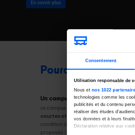
En savoir plus
Title
Consentement
Pourquoi choisir To
Utilisation responsable de 
Nous et
nos 1022 partenair
Un campus accessible et professi
technologies comme les cooki
publicités et du contenu per
Le campus de Toulon propose des
form
réaliser des études d’audienc
courtes et professionnalisantes
, ouv
vos données et à leurs final
condition de diplôme ni de ressources. 
Déclaration relative aux cooki
proposés :
Langage à la carte, Déve