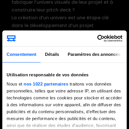
fabriquer l’univers visuels de leur projet et à
construire leur pitch deck ?
La création d’un univers est une étape clé
dans le développement d’un projet
audiovisuel, le cinéma, de jeux vidéo ou
encore d’animation.
Cet univers se concrétise dans un pitch deck
Consentement
Détails
Paramètres des annonces
qui comporte la bible des personnages et
les arches narratives, des fiches de
production…
Utilisation responsable de vos données
Lors de cette conférence, nos intervenants
Nous et
nos 1022 partenaires
traitons vos données
partageront leur expérience d’utilisation des
personnelles, telles que votre adresse IP, en utilisant des
IA dans cette phase du projet, et la manière
technologies comme les cookies pour stocker et accéder
dont cette technologie peut optimiser leur
à des informations sur votre appareil, afin de diffuser des
travail tout en enrichissant la créativité.
publicités et du contenu personnalisés, d'effectuer des
mesures de performance des publicités et du contenu,
ainsi que de réaliser des études d’audience, favorisant