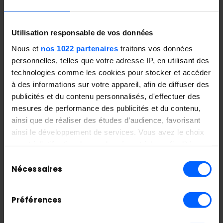
sociale et technologique à l’échelle locale.
Utilisation responsable de vos données
Nous et
nos 1022 partenaires
traitons vos données
personnelles, telles que votre adresse IP, en utilisant des
technologies comme les cookies pour stocker et accéder
à des informations sur votre appareil, afin de diffuser des
publicités et du contenu personnalisés, d'effectuer des
mesures de performance des publicités et du contenu,
ainsi que de réaliser des études d’audience, favorisant
ainsi le développement de services. Vous avez le choix
quant à l'utilisation de vos données et à leurs finalités.
Vous pouvez modifier ou retirer votre consentement à
Sélection
tout moment en consultant la Déclaration relative aux
Nécessaires
du
cookies ou en cliquant sur l'icône de confidentialité.
consentement
Préférences
Si vous le permettez, nous aimerions également :
Collecter des informations sur votre localisation