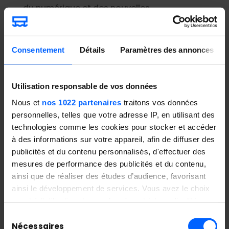
du numérique et des nouvelles
technologies, cofondée avec le ClubTop20
réunissant les grandes entreprises de la
Métropole Aix-Marseille. Elle comprend des
Consentement
Détails
Paramètres des annonces
formations diversifiées en web,
cybersécurité, intelligence artificielle,
Utilisation responsable de vos données
systèmes immersifs et image numérique,
Nous et
nos 1022 partenaires
traitons vos données
innovation ; sur des niveaux allant jusqu’au
personnelles, telles que votre adresse IP, en utilisant des
Bac+5. L’école est ouverte à tous sans
technologies comme les cookies pour stocker et accéder
condition d’âge ni de diplôme à l’entrée et
à des informations sur votre appareil, afin de diffuser des
propose une scolarité aux frais
publicités et du contenu personnalisés, d'effectuer des
intégralement pris en charge dans le cadre
mesures de performance des publicités et du contenu,
de l’alternance.
ainsi que de réaliser des études d’audience, favorisant
L’ambition de “La Plateforme” est de
ainsi le développement de services. Vous avez le choix
proposer une offre de formations qui
quant à l'utilisation de vos données et à leurs finalités.
Vous pouvez modifier ou retirer votre consentement à
apporte des solutions aux métiers en
Sélection
tout moment en consultant la Déclaration relative aux
Nécessaires
tension dans le numérique, avec la volonté
du