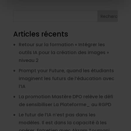
également des informations sur l'utilisation de notre site
avec nos partenaires de médias sociaux, de publicité et
d'analyse, qui peuvent combiner celles-ci avec d'autres
informations que vous leur avez fournies ou qu'ils ont
collectées lors de votre utilisation de leurs services.
Articles récents
Retour sur la formation « Intégrer les
outils IA pour la création des images »
niveau 2
Prompt your Future, quand les étudiants
imaginent les futurs de l’éducation avec
l’IA
La promotion Mastère DPO relève le défi
de sensibiliser La Plateforme_ au RGPD
Le futur de l’IA n’est pas dans les
modèles. Il est dans la capacité à les
opérer. Entretien avec Akram Toumani.