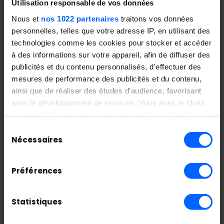
modèles. Il est dans la capacité à les
Utilisation responsable de vos données
opérer. Entretien avec Akram Toumani.
Nous et
nos 1022 partenaires
traitons vos données
personnelles, telles que votre adresse IP, en utilisant des
Les Talents en Recherche d’Alternance –
technologies comme les cookies pour stocker et accéder
Édition #1, 2026
à des informations sur votre appareil, afin de diffuser des
publicités et du contenu personnalisés, d'effectuer des
mesures de performance des publicités et du contenu,
Télécharger la brochure
ainsi que de réaliser des études d’audience, favorisant
ainsi le développement de services. Vous avez le choix
Archives
quant à l'utilisation de vos données et à leurs finalités.
Vous pouvez modifier ou retirer votre consentement à
Sélection
Archives
tout moment en consultant la Déclaration relative aux
Nécessaires
du
cookies ou en cliquant sur l'icône de confidentialité.
consentement
Catégories
Préférences
Si vous le permettez, nous aimerions également :
Actualités
Collecter des informations sur votre localisation
Communiqués de presse
géographique qui peuvent être précises à plusieurs
Statistiques
Cybersécurité
mètres près