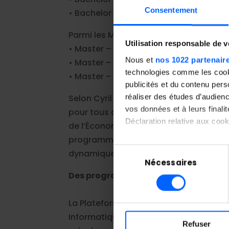
Consentement
• Bachelor Relation Client & Custome
Parmi les Masters, les candidats pourro
Utilisation responsable de 
• Master – MSc Management Commerci
Nous et
nos 1022 partenair
• Master – MSc Digital Marketing & Gr
technologies comme les cooki
• Master – MSc Influence Marketing
publicités et du contenu per
réaliser des études d’audienc
Selon Cyril Pierre de Geyer, fondateur
vos données et à leurs final
pour tous ces étudiants qui se trouve
Déclaration relative aux cooki
de l’Économie Sociale et Solidaire, no
programme avec un cycle initial intens
Si vous le permettez, nous a
Sélection
dynamique d’étude gagnante ! »
Collecter des informatio
Nécessaires
du
Identifier votre appareil
Des programmes sur le code et l’IA
consentement
digitales).
Pour en savoir plus sur le tr
La Plateforme, elle, propose d’intégre
Détails »
. Vous pouvez modifi
Informatique du Campus Academy, en fon
Refuser