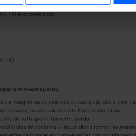
of Science.
e personnaliser le contenu, d'offrir des fonctionnalités relativ
 partageons également des informations sur l'utilisation de notre
AC +3) proposés sont :
 et d'analyse, qui peuvent combiner celles-ci avec d'autres info
es lors de votre utilisation de leurs services.
C +5) :
aper le trimestre perdu
ure intégration au sein des cursus qu’ils choisiront, d
nt prévues, au cas par cas à la Plateforme, et en
tre de rattraper le trimestre perdu.
hool Marseille confirme : « Nous allons former les jeunes
permettre de monter en compétences très rapidement 