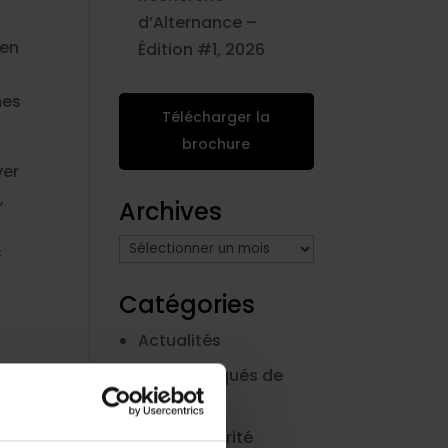
d’Alternance –
 en
Édition #1, 2026
mes
Télécharger la
brochure
ver
,
Archives
Archives
s
Catégories
Actualités
Communiqués de
presse
Cybersécurité