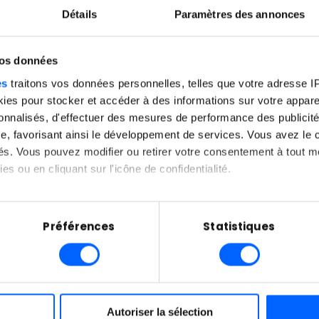
Détails
Paramètres des annonces
r Success
nt intégrer :
vos données
al & Business Strategy
es
traitons vos données personnelles, telles que votre adresse IP,
owth Strategy
es pour stocker et accéder à des informations sur votre appareil
 & Community Management
sonnalisés, d'effectuer des mesures de performance des publicité
e, favorisant ainsi le développement de services. Vous avez le ch
 de Rocket School « La situation est extrêmement tendu
ités. Vous pouvez modifier ou retirer votre consentement à tout 
nt subitement sans école et sans diplôme. En tant qu’éc
es ou en cliquant sur l'icône de confidentialité.
us avons à cœur de les aider. Nous proposons ce
if d‘un mois pour leur permettre de revenir dans une
imerions également :
ns sur votre localisation géographique qui peuvent être précises 
Préférences
Statistiques
 en l'analysant activement pour en relever les caractéristiques s
aitement de vos données personnelles et définir vos préférences
r des apprenants issus des BTS et Master SEO et
er ou retirer votre consentement à tout moment à partir de la dé
ction de leur niveau et de leur formation initiale, au
Autoriser la sélection