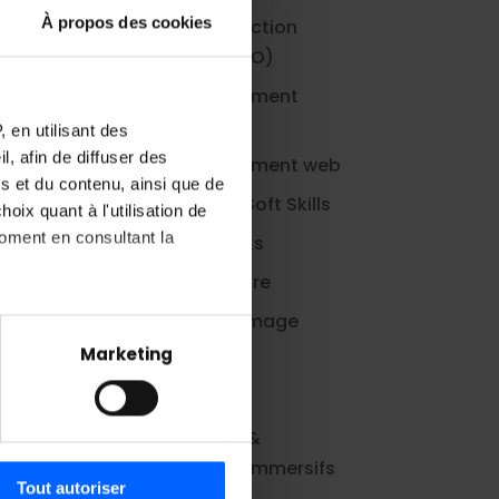
À propos des cookies
Data Protection
Officer (DPO)
Développement
logiciel
 en utilisant des
, afin de diffuser des
Développement web
s et du contenu, ainsi que de
Ecole des Soft Skills
oix quant à l'utilisation de
e
moment en consultant la
Evénements
ole
Extrascolaire
Futur de l'image
à plusieurs mètres près
Marketing
IA & Data
pécifiques (empreintes
Interviews
, reportez-vous à la
section «
Jeu vidéo &
claration sur les cookies.
systèmes immersifs
Tout autoriser