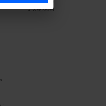
Non classé
es aux médias sociaux et
 site avec nos partenaires de
Webinaires
rmations que vous leur avez
es
sur