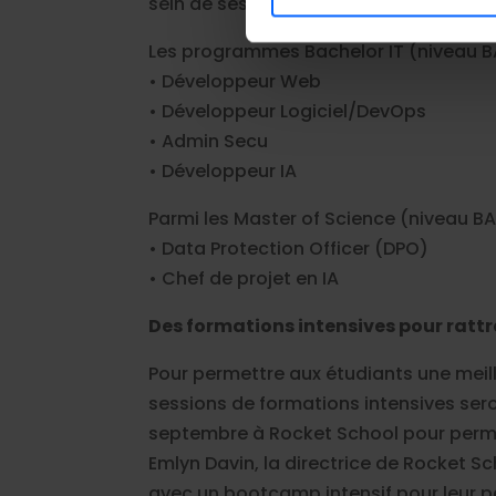
sein de ses cursus Bachelor et Master 
Les cookies nous permettent d
d'analyser notre trafic. Nous
Les programmes Bachelor IT (niveau B
médias sociaux, de publicité
• Développeur Web
fournies ou qu'ils ont collecté
• Développeur Logiciel/DevOps
• Admin Secu
• Développeur IA
Parmi les Master of Science (niveau BA
• Data Protection Officer (DPO)
• Chef de projet en IA
Des formations intensives pour rattr
Pour permettre aux étudiants une meille
sessions de formations intensives sero
septembre à Rocket School pour permet
Emlyn Davin, la directrice de Rocket Sc
avec un bootcamp intensif pour leur 