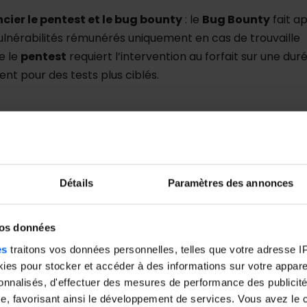
cier le pentest et le bug bounty
: le
Bug Bounty
fait a
nérabilités rémunérés uniquement en cas de trouvaille
e le
pentest
requiert l’intervention au forfait sur une dur
ent pour des tests plus ciblés.
sentiel de
connaître la majorité des vulnérabilités qui
n bon point de départ est le **OWASP Top 10**, qui regr
Détails
Paramètres des annonces
 répandues sur les sites web
. C’est sur ce type de failles
nt particulièrement dans le pentest d’applications web.
vos données
es
traitons vos données personnelles, telles que votre adresse IP,
es pour stocker et accéder à des informations sur votre appareil
sonnalisés, d'effectuer des mesures de performance des publicité
e, favorisant ainsi le développement de services. Vous avez le ch