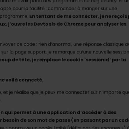
écurité m’avait parlé des programmes de bug bounty. Et u
’ai opté pour la facilité : commander à manger sur une
 un programme.
En tentant de me connecter, je ne reçois
eux, j’ouvre les Devtools de Chrome pour analyser les
nvoyer ce code : rien d’anormal, une réponse classique 
nt sur la page support, je remarque qu’une nouvelle sessio
coup de tête, je remplace le cookie `sessionid` par la
 me voilà connecté.
 et je réalise que je peux me connecter sur n’importe qu
.
on qui permet à une application d’accéder à des
ir besoin de son mot de passe (en passant par un cod
ateur approuve un accès limité (défini par des « scopes ») 