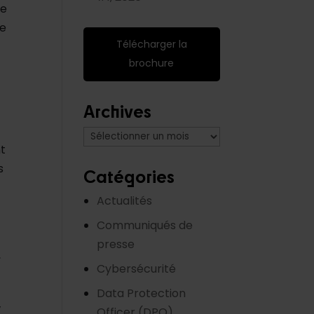
je
me
Télécharger la
brochure
Archives
Archives
t
s
Catégories
Actualités
Communiqués de
presse
,
Cybersécurité
Data Protection
,
Officer (DPO)