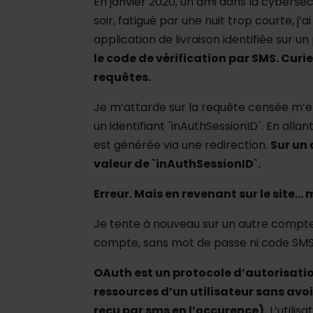
En janvier 2020, un ami dans la cybers
soir, fatigué par une nuit trop courte, j
application de livraison identifiée sur
le code de vérification par SMS. Curi
requêtes.
Je m’attarde sur la requête censée m’e
un identifiant `inAuthSessionID`. En alla
est générée via une redirection.
Sur un 
valeur de `inAuthSessionID`.
Erreur. Mais en revenant sur le site…
Je tente à nouveau sur un autre compte,
compte, sans mot de passe ni code SMS
OAuth est un protocole d’autorisati
ressources d’un utilisateur sans avo
reçu par sms en l’occurence).
L’utilis