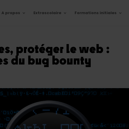
A propos
Extrascolaire
Formations initiales
es, protéger le web :
ses du bug bounty