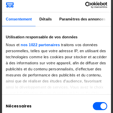
Consentement
Détails
Paramètres des annonces
Utilisation responsable de vos données
Nous et
nos 1022 partenaires
traitons vos données
personnelles, telles que votre adresse IP, en utilisant des
technologies comme les cookies pour stocker et accéder
à des informations sur votre appareil, afin de diffuser des
publicités et du contenu personnalisés, d'effectuer des
mesures de performance des publicités et du contenu,
ainsi que de réaliser des études d’audience, favorisant
ainsi le développement de services. Vous avez le choix
quant à l'utilisation de vos données et à leurs finalités.
Vous pouvez modifier ou retirer votre consentement à
Sélection
tout moment en consultant la Déclaration relative aux
Nécessaires
du
cookies ou en cliquant sur l'icône de confidentialité.
consentement