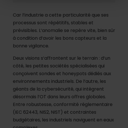
avec nos partenaires de médias sociaux, de publicité et
d'analyse, qui peuvent combiner celles-ci avec d'autres
Car l’industrie a cette particularité que ses
informations que vous leur avez fournies ou qu'ils ont
processus sont répétitifs, stables et
collectées lors de votre utilisation de leurs services.
prévisibles. L’anomalie se repère vite, bien sûr
à condition d’avoir les bons capteurs et la
bonne vigilance.
Deux visions s’affrontent sur le terrain : d’un
côté, les petites sociétés spécialisées qui
conçoivent sondes et honeypots dédiés aux
environnements industriels. De l’autre, les
géants de la cybersécurité, qui intègrent
désormais l’OT dans leurs offres globales.
Entre robustesse, conformité réglementaire
(IEC 62443, NIS2, NIST) et contraintes
budgétaires, les industriels naviguent en eaux
complexes.