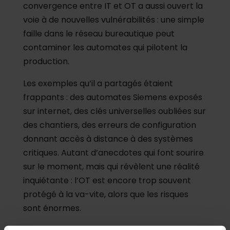
convergence entre IT et OT a aussi ouvert la
voie à de nouvelles vulnérabilités : une simple
faille dans le réseau bureautique peut
contaminer les automates qui pilotent la
production.
Les exemples qu’il a partagés étaient
frappants : des automates Siemens exposés
sur internet, des clés universelles oubliées sur
des chantiers, des erreurs de configuration
donnant accès à distance à des systèmes
critiques. Autant d’anecdotes qui font sourire
sur le moment, mais qui révèlent une réalité
inquiétante : l’OT est encore trop souvent
protégé à la va-vite, alors que les risques
sont énormes.