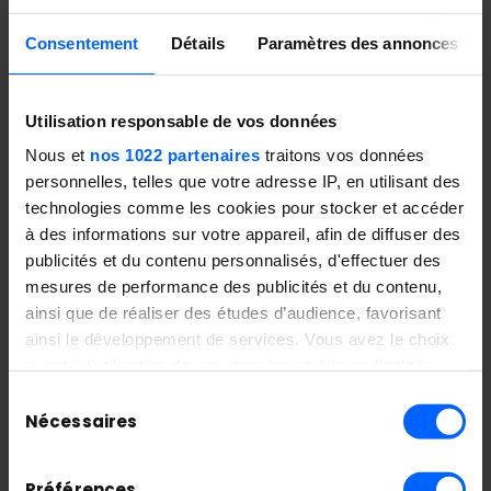
Articles récents
Retour sur la formation « Intégrer les
Consentement
Détails
Paramètres des annonces
outils IA pour la création des images »
niveau 2
Utilisation responsable de vos données
Prompt your Future, quand les étudiants
Nous et
nos 1022 partenaires
traitons vos données
imaginent les futurs de l’éducation avec
personnelles, telles que votre adresse IP, en utilisant des
l’IA
technologies comme les cookies pour stocker et accéder
La promotion Mastère DPO relève le défi
à des informations sur votre appareil, afin de diffuser des
publicités et du contenu personnalisés, d'effectuer des
de sensibiliser La Plateforme_ au RGPD
mesures de performance des publicités et du contenu,
Le futur de l’IA n’est pas dans les
ainsi que de réaliser des études d’audience, favorisant
modèles. Il est dans la capacité à les
ainsi le développement de services. Vous avez le choix
opérer. Entretien avec Akram Toumani.
quant à l'utilisation de vos données et à leurs finalités.
Vous pouvez modifier ou retirer votre consentement à
Les Talents en Recherche d’Alternance –
Sélection
tout moment en consultant la Déclaration relative aux
Nécessaires
du
Édition #1, 2026
cookies ou en cliquant sur l'icône de confidentialité.
consentement
Préférences