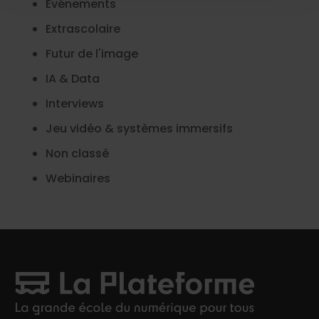
Evénements
informations que vous leur avez fournies ou qu'ils ont
Extrascolaire
collectées lors de votre utilisation de leurs services.
Futur de l'image
IA & Data
Interviews
Jeu vidéo & systèmes immersifs
Non classé
Webinaires