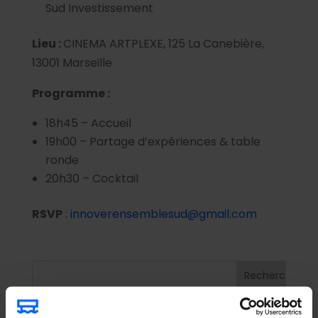
Sud Investissement
Lieu :
CINEMA ARTPLEXE, 125 La Canebière,
13001 Marseille
Programme :
18h45 – Accueil
19h00 – Partage d’expériences & table
ronde
20h30 – Cocktail
RSVP
:
innoverensemblesud@gmail.com