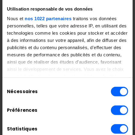
Utilisation responsable de vos données
Nous et
nos 1022 partenaires
traitons vos données
personnelles, telles que votre adresse IP, en utilisant des
technologies comme les cookies pour stocker et accéder
à des informations sur votre appareil, afin de diffuser des
publicités et du contenu personnalisés, d'effectuer des
mesures de performance des publicités et du contenu,
ainsi que de réaliser des études d’audience, favorisant
ainsi le développement de services. Vous avez le choix
quant à l'utilisation de vos données et à leurs finalités.
Vous pouvez modifier ou retirer votre consentement à
Articles récents
Sélection
tout moment en consultant la Déclaration relative aux
Nécessaires
du
Retour sur la formation « Intégrer les
cookies ou en cliquant sur l'icône de confidentialité.
consentement
outils IA pour la création des images »
Préférences
Si vous le permettez, nous aimerions également :
niveau 2
Collecter des informations sur votre localisation
Prompt your Future, quand les étudiants
géographique qui peuvent être précises à plusieurs
Statistiques
imaginent les futurs de l’éducation avec