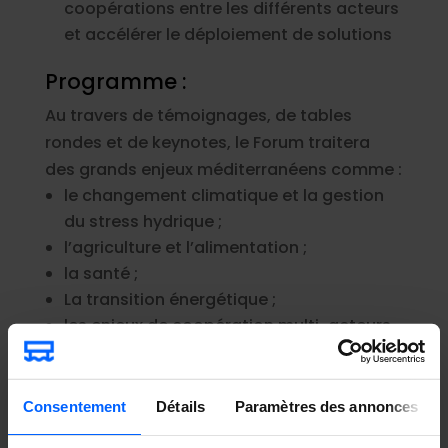
coopérations entre les différents acteurs
et accélérer le déploiement de solutions
Programme :
Au travers de témoignages, de tables
rondes et de keynotes, le Forum traitera
des grands enjeux méditerranéens comme :
le changement climatique et la gestion
du
stress hydrique ;
l’agriculture et l’alimentation ;
la santé ;
La transition énergétique ;
les enjeux de coopération multi-acteurs
en Méditerranée.
Consentement
Détails
Paramètres des annonces
Télécharger le programme